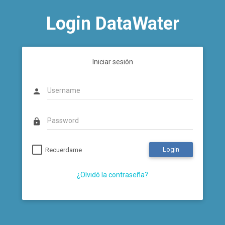
Login DataWater
Iniciar sesión
person
lock
Login
Recuerdame
¿Olvidó la contraseña?